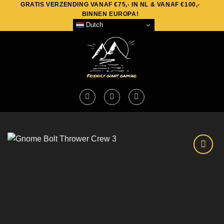
GRATIS VERZENDING VANAF €75,- IN NL & VANAF €100,-
Skip
BINNEN EUROPA!
to
Dutch
content