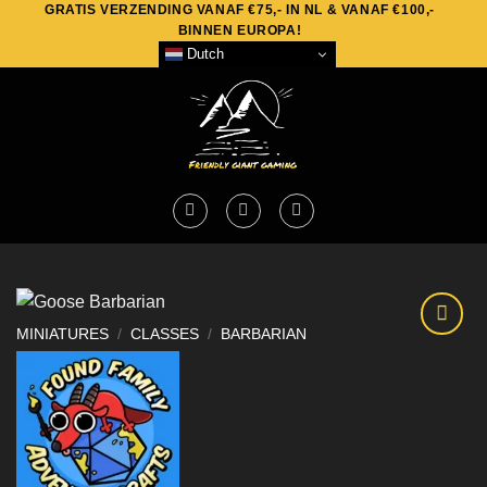
GRATIS VERZENDING VANAF €75,- IN NL & VANAF €100,-
Skip
BINNEN EUROPA!
to
Dutch
content
MINIATURES
/
CLASSES
/
BARBARIAN