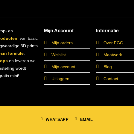
Mijn Account
Informatie
top- en
roducten
, van basic
Mijn orders
Over FGG
ogwaardige 3D prints
esin formule
.
Wishlist
Maatwerk
hops
en leveren we
Mijn account
Blog
estelling wordt
atis mini!
Uitloggen
Contact
WHATSAPP
EMAIL