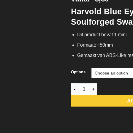
Harvold Blue Ey
Soulforged Swa
Dit product bevat 1 mini
Formaat: ~50mm
Gemaakt van ABS-Like re
Options
Harvold Blue Eyes Stalson - S
A