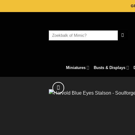
Skip
G
to
content
Search
for:
Miniatures
Busts & Displays