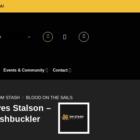
A!
h
Events & Community
Contact
DM STASH
/
BLOOD ON THE SAILS
es Stalson –
shbuckler