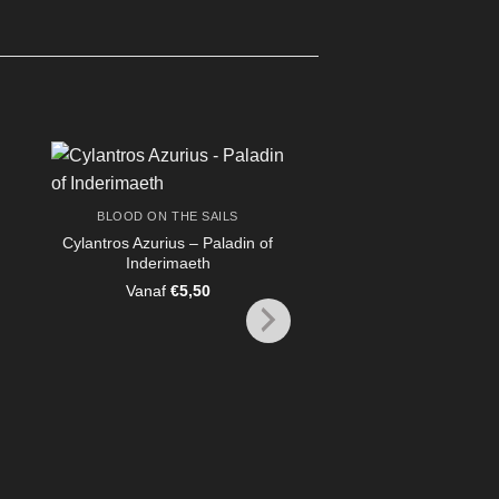
BLOOD ON THE SAILS
Cylantros Azurius – Paladin of
Inderimaeth
Vanaf
€
5,50
BLOOD ON THE SA
Snippy – Bladeclaw
Vanaf
€
19,95