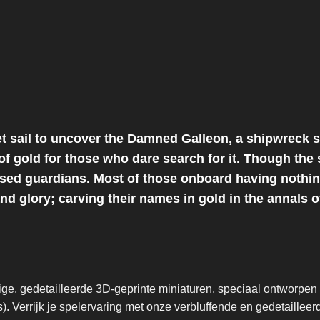
et sail to uncover the Damned Galleon, a shipwreck
e of gold for those who dare search for it. Though the
rsed guardians. Most of those onboard having nothing
nd glory; carving their names in gold in the annals of
ge, gedetailleerde 3D-geprinte miniaturen, speciaal ontworpe
. Verrijk je spelervaring met onze verbluffende en gedetailleer