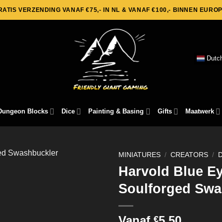
RATIS VERZENDING VANAF €75,- IN NL & VANAF €100,- BINNEN EUROP
Dutc
Dungeon Blocks
Dice
Painting & Basing
Gifts
Maatwerk
MINIATURES
/
CREATORS
/
Harvold Blue Ey
Soulforged Swa
Vanaf
5,50
€