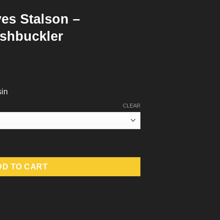
es Stalson –
shbuckler
sin
CLEAR
oulforged Swashbuckler quantity
DD TO CART