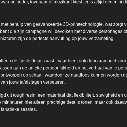
warrior, ridder, tovenaar of muzikant kiest, er is altijd een mini 
 met behulp van geavanceerde 3D-printtechnologie, wat zorgt vo
bent die zijn campagne wil bevolken met diverse personages of
iniaturen zijn de perfecte aanvulling op jouw verzameling.
lleen de fijnste details vast, maar biedt ook duurzaamheid voor
assen aan de unieke persoonlijkheid en het verhaal van je pers
ijn ontworpen op schaal, waardoor ze naadloos kunnen worden 
 van jouw tafelslagen verbeteren.
d uit tough resin, een materiaal dat flexibiliteit, stevigheid e
w miniaturen niet alleen prachtige details tonen, maar ook daa
s fanatieke sessies.