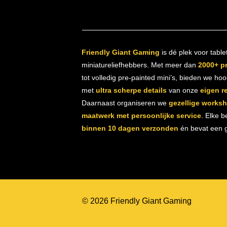
Friendly Giant Gaming
is dé plek voor table
miniatureliefhebbers. Met meer dan
2000+ p
tot volledig pre-painted mini’s, bieden we ho
met
ultra scherpe details
van onze
eigen r
Daarnaast organiseren we
gezellige works
maatwerk met persoonlijke service
. Elke b
binnen 10 dagen verzonden
én bevat een gr
© 2026 Friendly Giant Gaming