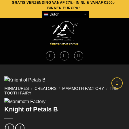
GRATIS VERZENDING VANAF €75,- IN NL & VANAF €100,-
Skip
BINNEN EUROPA!
to
Dutch
content
MINIATURES
/
CREATORS
/
MAMMOTH FACTORY
/
THE
TOOTH FAIRY
Knight of Petals B