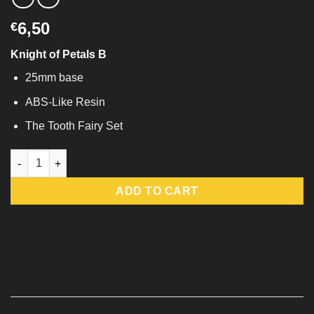
6,50
€
Knight of Petals B
25mm base
ABS-Like Resin
The Tooth Fairy Set
Knight of Petals B quantity
ADD TO CART