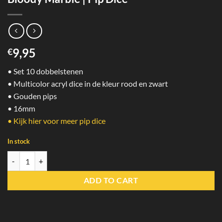
9,95
€
• Set 10 dobbelstenen
• Multicolor acryl dice in de kleur rood en zwart
• Gouden pips
• 16mm
• Kijk hier voor meer pip dice
In stock
Bloody Marble | Pip Dice quantity
ADD TO CART