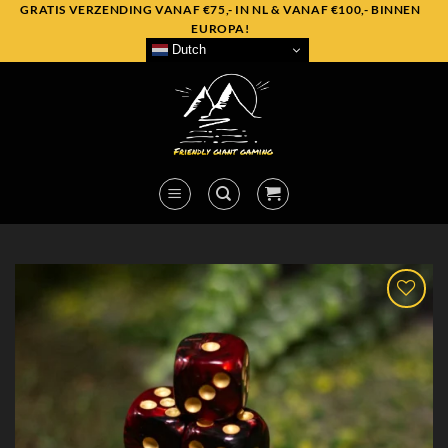
Skip
GRATIS VERZENDING VANAF €75,- IN NL & VANAF €100,- BINNEN
EUROPA!
to
Dutch
content