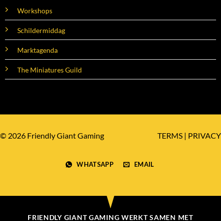
Workshops
Schildermiddag
Marktagenda
The Miniatures Guild
© 2026 Friendly Giant Gaming
TERMS
|
PRIVACY
WHATSAPP
EMAIL
FRIENDLY GIANT GAMING WERKT SAMEN MET