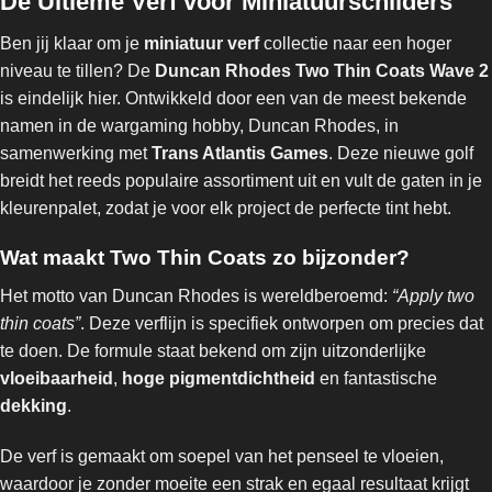
De Ultieme Verf voor Miniatuurschilders
Ben jij klaar om je
miniatuur verf
collectie naar een hoger
niveau te tillen? De
Duncan Rhodes Two Thin Coats Wave 2
is eindelijk hier. Ontwikkeld door een van de meest bekende
namen in de wargaming hobby, Duncan Rhodes, in
samenwerking met
Trans Atlantis Games
. Deze nieuwe golf
breidt het reeds populaire assortiment uit en vult de gaten in je
kleurenpalet, zodat je voor elk project de perfecte tint hebt.
Wat maakt Two Thin Coats zo bijzonder?
Het motto van Duncan Rhodes is wereldberoemd:
“Apply two
thin coats”
. Deze verflijn is specifiek ontworpen om precies dat
te doen. De formule staat bekend om zijn uitzonderlijke
vloeibaarheid
,
hoge pigmentdichtheid
en fantastische
dekking
.
De verf is gemaakt om soepel van het penseel te vloeien,
waardoor je zonder moeite een strak en egaal resultaat krijgt