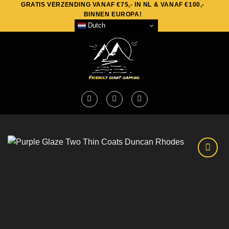
GRATIS VERZENDING VANAF €75,- IN NL & VANAF €100,-
Skip
BINNEN EUROPA!
to
Dutch
content