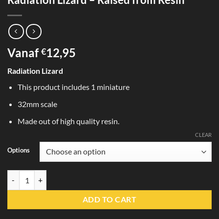
Vanaf
12,95
€
Radiation Lizard
This product includes 1 miniature
32mm scale
Made out of high quality resin.
CLEAR
Options
Radiation Lizard - Raised from Resin quantity
ADD TO CART