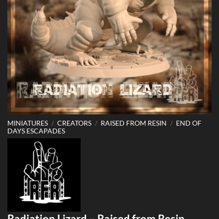
MINIATURES
/
CREATORS
/
RAISED FROM RESIN
/
END OF
DAYS ESCAPADES
Radiation Lizard – Raised from Resin