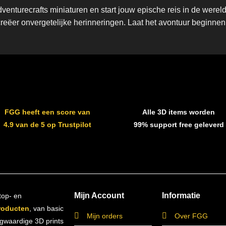
enturecrafts miniaturen en start jouw epische reis in de wer
creëer onvergetelijke herinneringen. Laat het avontuur beginnen
FGG heeft een score van
Alle 3D items worden
4.9 van de 5 op Trustpilot
99% support free geleverd
Mijn Account
Informatie
top- en
roducten
, van basic
Mijn orders
Over FGG
ogwaardige 3D prints