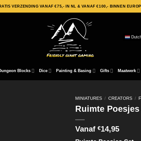
RATIS VERZENDING VANAF €75,- IN NL & VANAF €100,- BINNEN EUROP
Dutc
Dungeon Blocks
Dice
Painting & Basing
Gifts
Maatwerk
MINIATURES
/
CREATORS
/
Ruimte Poesjes
Vanaf
14,95
€