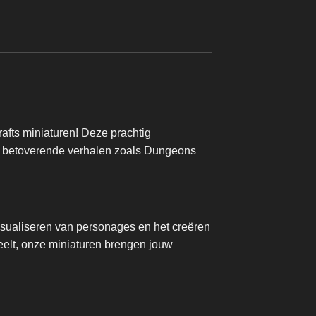
Vanaf
€
14,95
fts miniaturen! Deze prachtig
 in betoverende verhalen zoals Dungeons
isualiseren van personages en het creëren
eelt, onze miniaturen brengen jouw