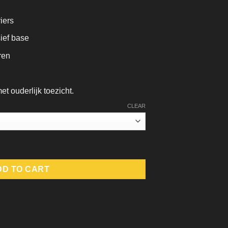
iers
ief base
ren
t ouderlijk toezicht.
CLEAR
DD TO CART