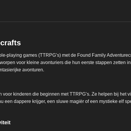
crafts
role-playing games (TTRPG’s) met de Found Family Adventurecra
ntworpen voor kleine avonturiers die hun eerste stappen zetten
ntasierijke avonturen.
n voor kinderen die beginnen met TTRPG’s. Ze helpen bij het v
u een dappere krijger, een sluwe magiër of een mystieke elf sp
iteit