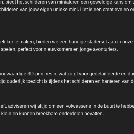
en, biedt het schilderen van miniaturen een geweldige kans om 
 schilderen van jouw eigen unieke mini. Het is een creatieve en
ijker te maken, bieden we een handige starterset aan in onze 
 spelen, perfect voor nieuwkomers en jonge avonturiers.
ogwaardige 3D-print resin, wat zorgt voor gedetailleerde en d
ltijd ouderlijk toezicht is tijdens het schilderen en hanteren van 
eeft, adviseren wij altijd om een volwassene in de buurt te he
jn klein en kunnen breekbare onderdelen bevatten.