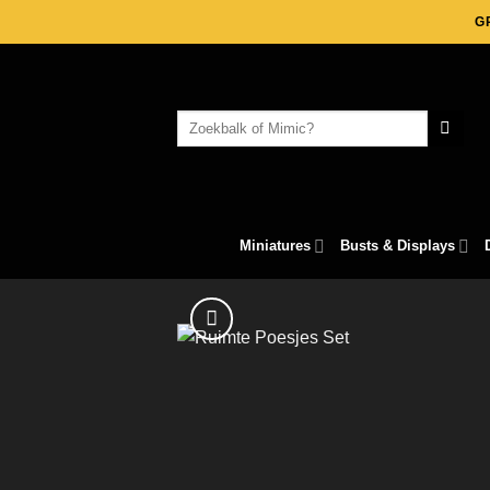
Skip
G
to
content
Search
for:
Miniatures
Busts & Displays