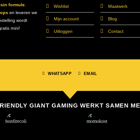
esin formule
.
Wishlist
Maatwerk
hops
en leveren we
Mijn account
Blog
estelling wordt
atis mini!
Uitloggen
Contact
WHATSAPP
EMAIL
RIENDLY GIANT GAMING WERKT SAMEN M