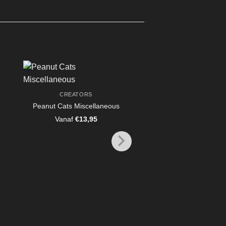
CREATORS
Peanut Cats Miscellaneous
Vanaf
€
13,95
CREATORS
Peanut Pups – Point
Dog Shepherd Hu