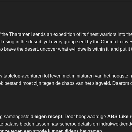
 the Tharameni sends an expedition of its finest warriors into th
ising in the desert, yet every group sent by the Church to investi
o brave the desert, uncover what evil dwells within it, and put it t
 tabletop-avonturen tot leven met miniaturen van het hoogste n
ook bestand moet zijn tegen de chaos van het slagveld. Daaro
dig samengesteld
eigen recept
. Door hoogwaardige
ABS-Like r
fecte balans bieden tussen haarscherpe details en indrukwekke
r ze tegen een stootje kunnen tijdens het gamen.