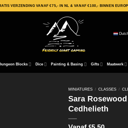
RATIS VERZENDING VANAF €75,- IN NL & VANAF €100,- BINNEN EUROP
Dutc
Dungeon Blocks
Dice
Painting & Basing
Gifts
Maatwerk
MINIATURES
/
CLASSES
/
CL
Sara Rosewood –
Cedhelieth
Vanaf
5,50
€