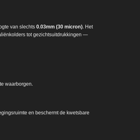
ogte van slechts
0.03mm (30 micron)
. Het
aliënkolders tot gezichtsuitdrukkingen —
 te waarborgen.
wegingsruimte en beschermt de kwetsbare