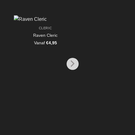
CLERIC
Raven Cleric
Vanaf
€
4,95
CLERIC
Kilda Swordreign – Cl
Battle
Vanaf
€
4,95