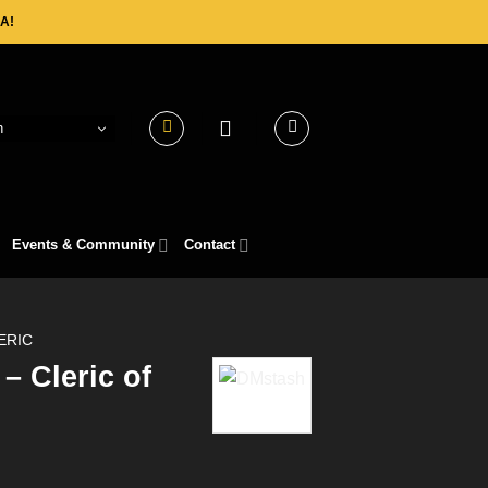
A!
h
Events & Community
Contact
ERIC
 Cleric of