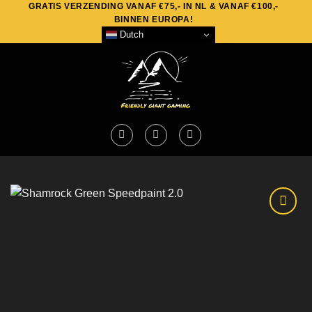
GRATIS VERZENDING VANAF €75,- IN NL & VANAF €100,-
Skip
BINNEN EUROPA!
to
Dutch
content