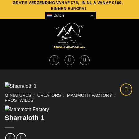
GRATIS VERZENDING VANAF €75,- IN NL & VANAF €100,-
Skip
BINNEN EUROPA!
to
Dutch
content
MINIATURES
/
CREATORS
/
MAMMOTH FACTORY
/
FROSTWILDS
Sharraloth 1