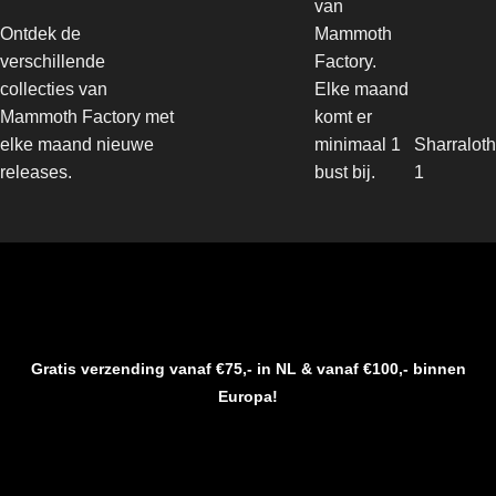
van
Ontdek de
Mammoth
verschillende
Factory.
collecties van
Elke maand
Mammoth Factory met
komt er
elke maand nieuwe
minimaal 1
Sharraloth
releases.
bust bij.
1
Gratis verzending vanaf €75,- in NL & vanaf €100,- binnen
Europa!