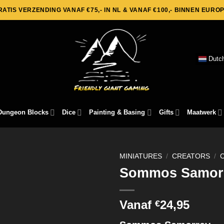
RATIS VERZENDING VANAF €75,- IN NL & VANAF €100,- BINNEN EUROP
Dutc
Dungeon Blocks
Dice
Painting & Basing
Gifts
Maatwerk
MINIATURES
/
CREATORS
/
Sommos Samor
Vanaf
24,95
€