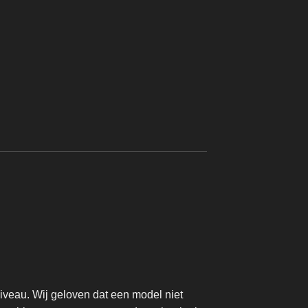
CREATORS
Peanut Pups – Point
Dog Shepherd Hu
Vanaf
€
14,95
iveau. Wij geloven dat een model niet