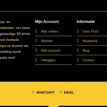
Mijn Account
Informatie
top- en
roducten
, van basic
Mijn orders
Over FGG
ogwaardige 3D prints
esin formule
.
Wishlist
Maatwerk
hops
en leveren we
Mijn account
Blog
estelling wordt
atis mini!
Uitloggen
Contact
WHATSAPP
EMAIL