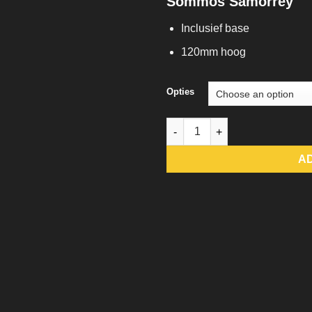
Sommos Samorrey
Inclusief base
120mm hoog
Opties
Sommos Samorrey quantity
A