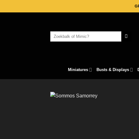
Skip
G
to
content
Search
for:
Miniatures
Busts & Displays