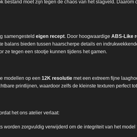
ook bestand moet zijn tegen de chaos van het slagveld. Daaro
dig samengesteld
eigen recept
. Door hoogwaardige
ABS-Like r
fecte balans bieden tussen haarscherpe details en indrukwekke
r ze tegen een stootje kunnen tijdens het gamen.
nze modellen op een
12K resolutie
met een extreem fijne laagho
bare printlijnen, waardoor zelfs de kleinste texturen perfect to
dat het ons atelier verlaat:
 worden zorgvuldig verwijderd om de integriteit van het model