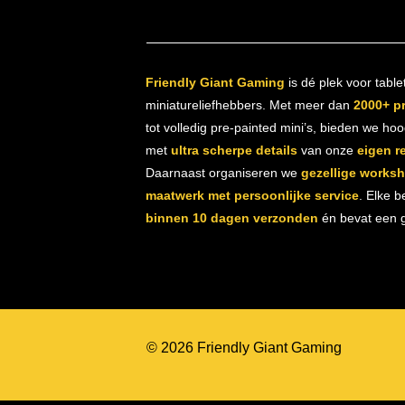
Friendly Giant Gaming
is dé plek voor table
miniatureliefhebbers. Met meer dan
2000+ p
tot volledig pre-painted mini’s, bieden we ho
met
ultra scherpe details
van onze
eigen r
Daarnaast organiseren we
gezellige works
maatwerk met persoonlijke service
. Elke b
binnen 10 dagen verzonden
én bevat een gr
© 2026 Friendly Giant Gaming