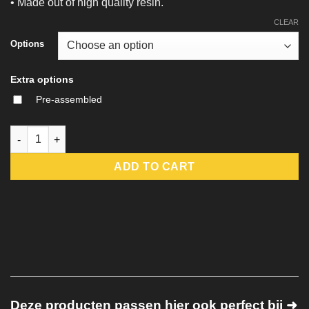
• Made out of high quality resin.
CLEAR
Options
Extra options
Pre-assembled
Telnam Gnik - The Big Game Hunter - DM-Stash quantity
ADD TO CART
Deze producten passen hier ook perfect bij ➜