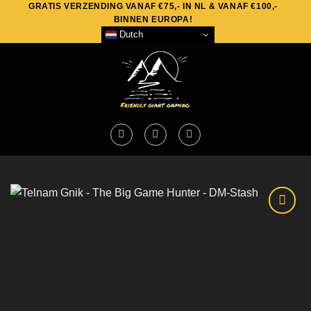
GRATIS VERZENDING VANAF €75,- IN NL & VANAF €100,-
Skip
BINNEN EUROPA!
to
Dutch
content