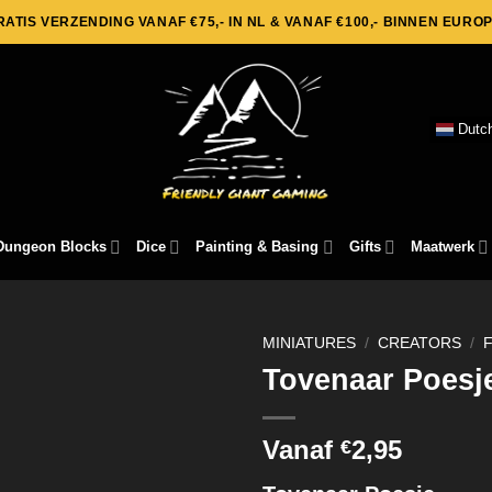
RATIS VERZENDING VANAF €75,- IN NL & VANAF €100,- BINNEN EUROP
Dutc
Dungeon Blocks
Dice
Painting & Basing
Gifts
Maatwerk
MINIATURES
/
CREATORS
/
Tovenaar Poesj
Vanaf
2,95
€