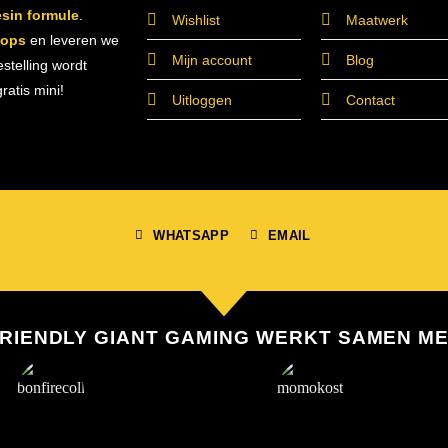
esin formule
.
Wishlist
Maatwerk
hops
en leveren we
Mijn account
Blog
estelling wordt
atis mini!
Uitloggen
Contact
WHATSAPP
EMAIL
RIENDLY GIANT GAMING WERKT SAMEN M