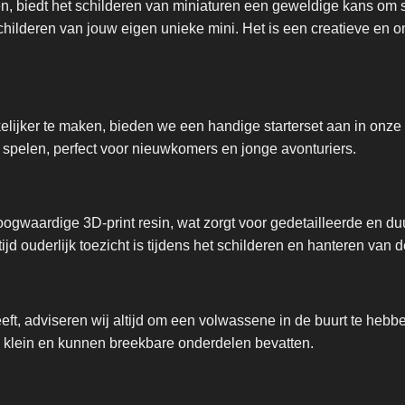
en, biedt het schilderen van miniaturen een geweldige kans om 
 schilderen van jouw eigen unieke mini. Het is een creatieve en
ijker te maken, bieden we een handige starterset aan in onze 
 spelen, perfect voor nieuwkomers en jonge avonturiers.
ogwaardige 3D-print resin, wat zorgt voor gedetailleerde en d
ltijd ouderlijk toezicht is tijdens het schilderen en hanteren van 
eeft, adviseren wij altijd om een volwassene in de buurt te he
jn klein en kunnen breekbare onderdelen bevatten.