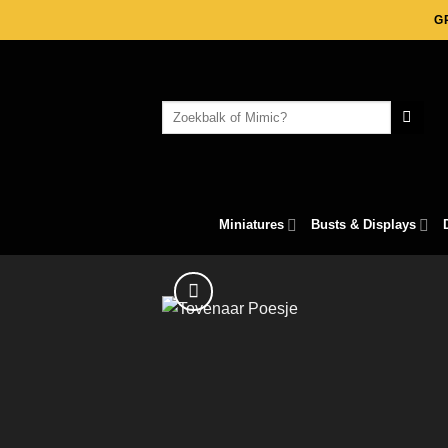
Skip
G
to
content
Search
for:
Miniatures
Busts & Displays