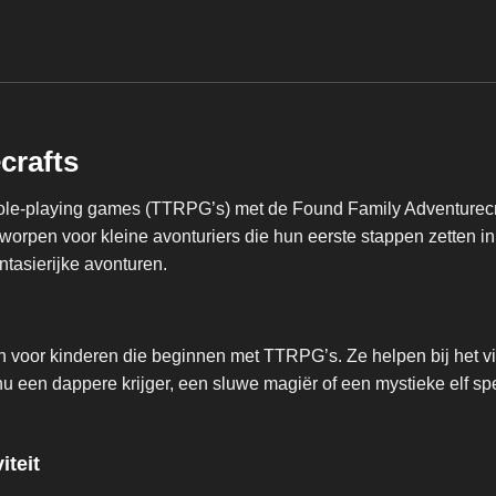
crafts
role-playing games (TTRPG’s) met de Found Family Adventurecra
ntworpen voor kleine avonturiers die hun eerste stappen zetten
ntasierijke avonturen.
n voor kinderen die beginnen met TTRPG’s. Ze helpen bij het v
u een dappere krijger, een sluwe magiër of een mystieke elf sp
iteit