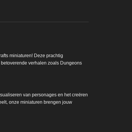
Vanaf
€
14,95
fts miniaturen! Deze prachtig
 in betoverende verhalen zoals Dungeons
isualiseren van personages en het creëren
eelt, onze miniaturen brengen jouw