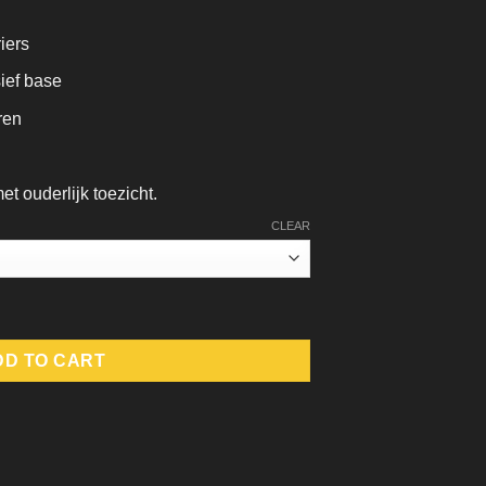
iers
ief base
ren
t ouderlijk toezicht.
CLEAR
DD TO CART