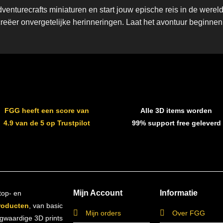
enturecrafts miniaturen en start jouw epische reis in de wer
creëer onvergetelijke herinneringen. Laat het avontuur beginnen
FGG heeft een score van
Alle 3D items worden
4.9 van de 5 op Trustpilot
99% support free geleverd
Mijn Account
Informatie
top- en
roducten
, van basic
Mijn orders
Over FGG
ogwaardige 3D prints