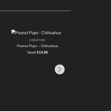
CREATORS
Peanut Pups – Chihuahua
Vanaf
€
14,95
CREATORS
Peanut Pups – Fl
Labrador Golden Ret