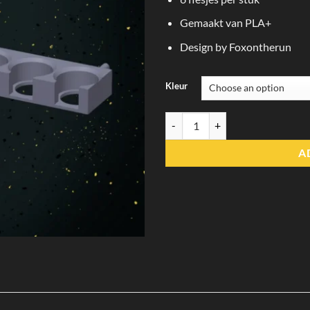
Gemaakt van PLA+
Design by Foxontherun
Kleur
Vallejo Paint Holder - Skadis quan
A