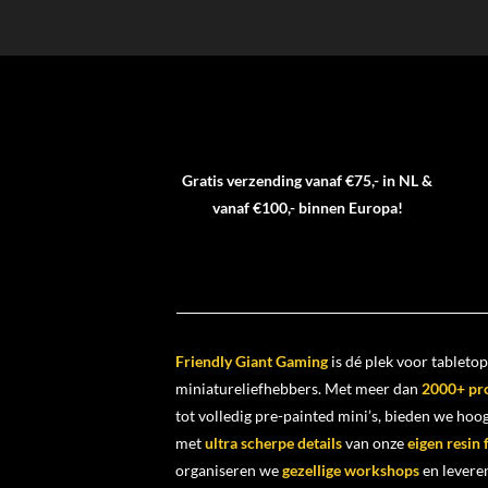
Gratis verzending vanaf €75,- in NL &
vanaf €100,- binnen Europa!
Friendly Giant Gaming
is dé plek voor tabletop
miniatureliefhebbers. Met meer dan
2000+ pr
tot volledig pre-painted mini’s, bieden we ho
met
ultra scherpe details
van onze
eigen resin
organiseren we
gezellige workshops
en levere