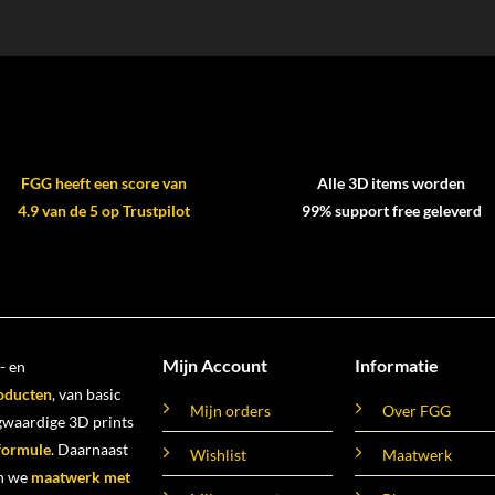
FGG heeft een score van
Alle 3D items worden
4.9 van de 5 op Trustpilot
99% support free geleverd
Mijn Account
Informatie
- en
oducten
, van basic
Mijn orders
Over FGG
ogwaardige 3D prints
 formule
. Daarnaast
Wishlist
Maatwerk
n we
maatwerk met