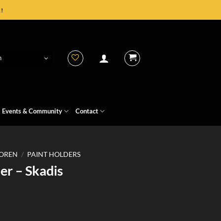
!
h
Events & Community
Contact
OREN
/
PAINT HOLDERS
der – Skadis