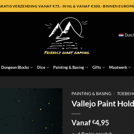
GRATIS VERZENDING VANAF €75,- IN NL & VANAF €100,- BINNEN EUROPA
Dutc
Dungeon Blocks
Dice
Painting & Basing
Gifts
Maatwerk
PAINTING & BASING
/
TOEBEH
Vallejo Paint Hol
Vanaf
4,95
€
6 flesjes per stuk