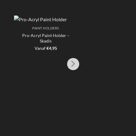
PAINT HOLDERS
Pro-Acryl Paint Holder –
Skadis
Vanaf
€
4,95
PAINTING & BASI
TAP Fanatic Metal
€
32,95