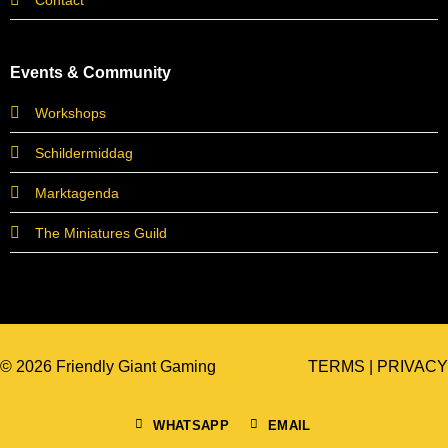
Contact
Events & Community
Workshops
Schildermiddag
Marktagenda
The Miniatures Guild
© 2026 Friendly Giant Gaming
TERMS
|
PRIVACY
WHATSAPP
EMAIL