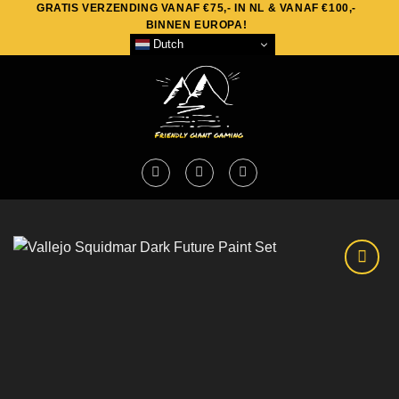
GRATIS VERZENDING VANAF €75,- IN NL & VANAF €100,-
Skip
BINNEN EUROPA!
to
Dutch
content