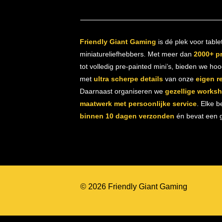
Friendly Giant Gaming
is dé plek voor table
miniatureliefhebbers. Met meer dan
2000+ p
tot volledig pre-painted mini’s, bieden we ho
met
ultra scherpe details
van onze
eigen r
Daarnaast organiseren we
gezellige works
maatwerk met persoonlijke service
. Elke b
binnen 10 dagen verzonden
én bevat een gr
© 2026 Friendly Giant Gaming