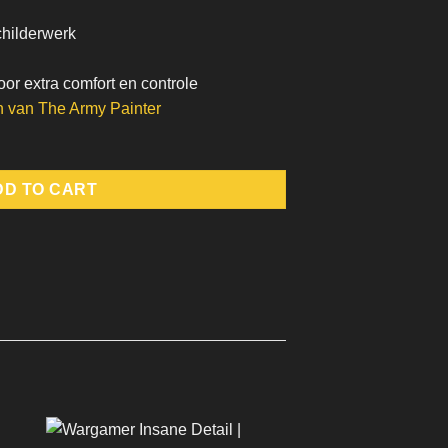
childerwerk
r extra comfort en controle
en van
The Army Painter
DD TO CART