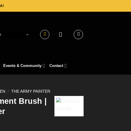
A!
h
Events & Community
Contact
EN
/
THE ARMY PAINTER
ent Brush |
er