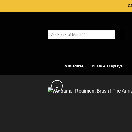
Skip
G
to
content
Search
for:
Miniatures
Busts & Displays