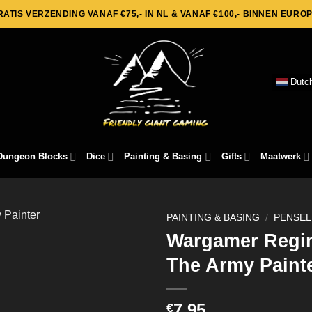
RATIS VERZENDING VANAF €75,- IN NL & VANAF €100,- BINNEN EUROP
Dutc
Dungeon Blocks
Dice
Painting & Basing
Gifts
Maatwerk
PAINTING & BASING
/
PENSEL
Wargamer Regim
The Army Paint
7,95
€