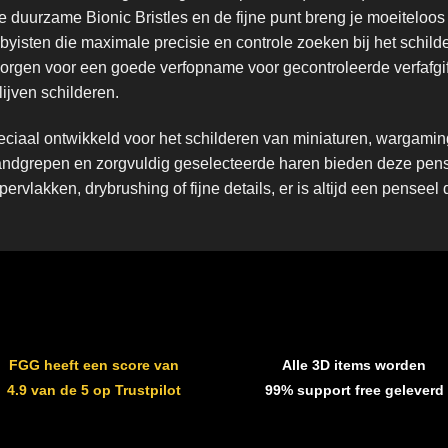
duurzame Bionic Bristles en de fijne punt breng je moeiteloos h
byisten die maximale precisie en controle zoeken bij het schild
rgen voor een goede verfopname voor gecontroleerde verfafgi
lijven schilderen.
eciaal ontwikkeld voor het schilderen van miniaturen, wargami
ndgrepen en zorgvuldig geselecteerde haren bieden deze pense
rvlakken, drybrushing of fijne details, er is altijd een penseel 
FGG heeft een score van
Alle 3D items worden
4.9 van de 5 op Trustpilot
99% support free geleverd