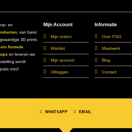
Mijn Account
Informatie
top- en
roducten
, van basic
Mijn orders
Over FGG
ogwaardige 3D prints
esin formule
.
Wishlist
Maatwerk
hops
en leveren we
Mijn account
Blog
estelling wordt
atis mini!
Uitloggen
Contact
WHATSAPP
EMAIL