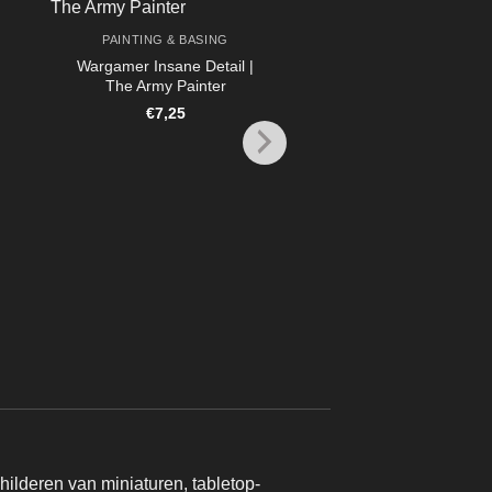
PAINTING & BASING
Wargamer Insane Detail |
The Army Painter
€
7,25
PAINTING & BASI
Wargamer Detail Brus
Army Painter
€
8,95
lderen van miniaturen, tabletop-