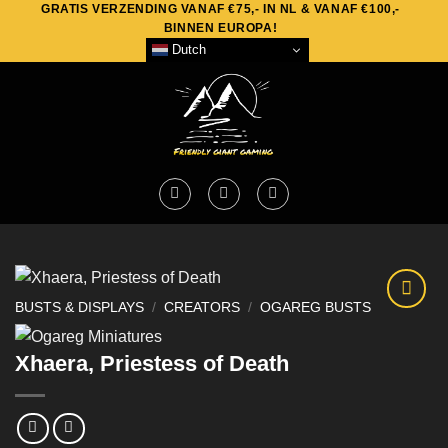
GRATIS VERZENDING VANAF €75,- IN NL & VANAF €100,-
Skip
BINNEN EUROPA!
to
Dutch
content
BUSTS & DISPLAYS
/
CREATORS
/
OGAREG BUSTS
Xhaera, Priestess of Death