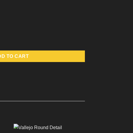
e Color quantity
DD TO CART