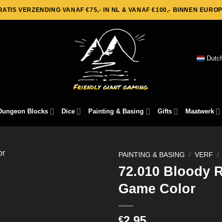
RATIS VERZENDING VANAF €75,- IN NL & VANAF €100,- BINNEN EUROP
Dutc
Dungeon Blocks
Dice
Painting & Basing
Gifts
Maatwerk
PAINTING & BASING
/
VERF
/
72.010 Bloody R
Game Color
2,95
€