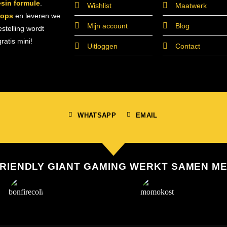
esin formule
.
Wishlist
Maatwerk
hops
en leveren we
Mijn account
Blog
estelling wordt
atis mini!
Uitloggen
Contact
WHATSAPP
EMAIL
RIENDLY GIANT GAMING WERKT SAMEN M