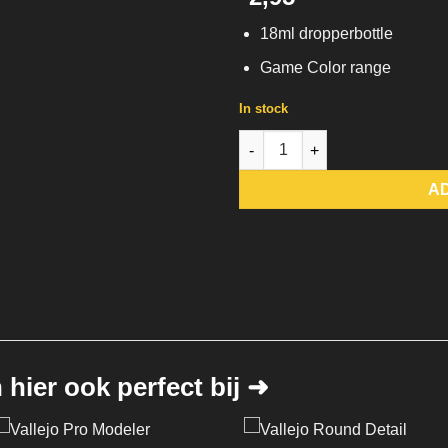
18ml dropperbottle
Game Color range
In stock
72.010 Bloody Red Vallejo Gam
A
hier ook perfect bij ➜