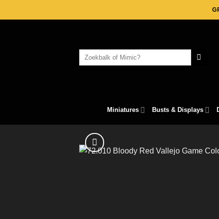
Skip
G
to
content
Search
for:
Miniatures
Busts & Displays