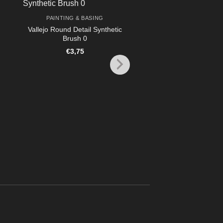
PAINTING & BASING
Vallejo Round Detail Synthetic
Brush 0
€
3,75
PAINTING & BASI
Vallejo Round Detail S
Brush 2/0
€
4,85