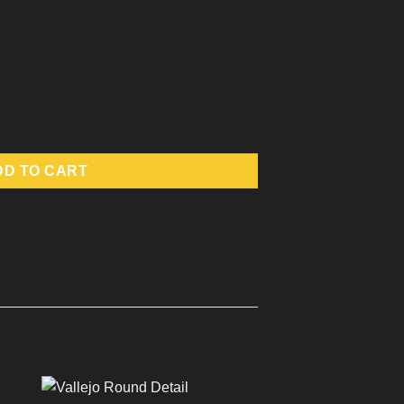
r Special FX quantity
DD TO CART