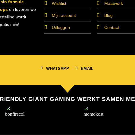
esin formule
.
Wishlist
Maatwerk
hops
en leveren we
Mijn account
Blog
estelling wordt
atis mini!
Uitloggen
Contact
WHATSAPP
EMAIL
RIENDLY GIANT GAMING WERKT SAMEN M