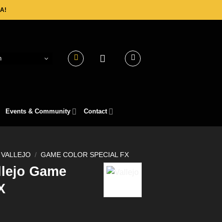
A!
h
Events & Community
Contact
VALLEJO
/
GAME COLOR SPECIAL FX
llejo Game
X