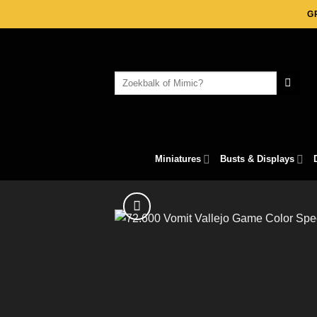
Skip
G
to
content
Search
for:
Miniatures
Busts & Displays