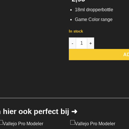
18ml dropperbottle
Game Color range
In stock
72.600 Vomit Vallejo Game Colo
A
hier ook perfect bij ➜