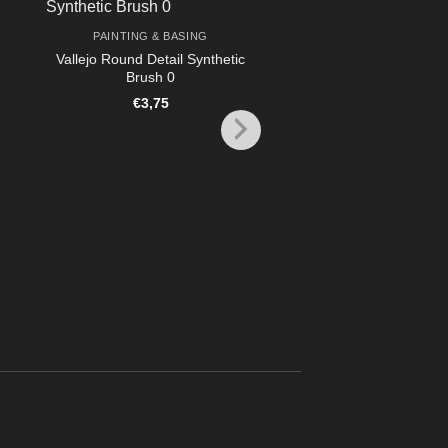
PAINTING & BASING
Vallejo Round Detail Synthetic
Brush 0
€
3,75
PAINTING & BASI
Vallejo Pro Modeler D
No. 1
€
8,95