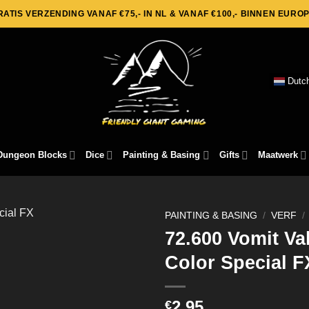
RATIS VERZENDING VANAF €75,- IN NL & VANAF €100,- BINNEN EUROP
Dutc
Dungeon Blocks
Dice
Painting & Basing
Gifts
Maatwerk
PAINTING & BASING
/
VERF
/
72.600 Vomit Va
Color Special F
2,95
€