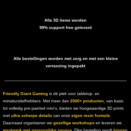
Alle 3D items worden
99% support free geleverd
Alle bestellingen worden met zorg en met een kleine
verrassing ingepakt
Friendly Giant Gaming
is dé plek voor tabletop- en
miniatureliefhebbers. Met meer dan
2000+ producten
, van basic
tot volledig pre-painted mini’s, bieden we hoogwaardige 3D prints
met
ultra scherpe details
van onze
eigen resin formule
.
Daarnaast organiseren we
gezellige workshops
en leveren we
maatwerk met persoonlijke service
. Elke bestelling wordt
binnen