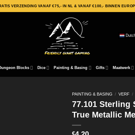
RATIS VERZENDING VANAF €75,- IN NL & VANAF €100,- BINNEN EUROP
Dutc
Dungeon Blocks
Dice
Painting & Basing
Gifts
Maatwerk
PAINTING & BASING
/
VERF
/
77.101 Sterling S
True Metallic Me
4,20
€