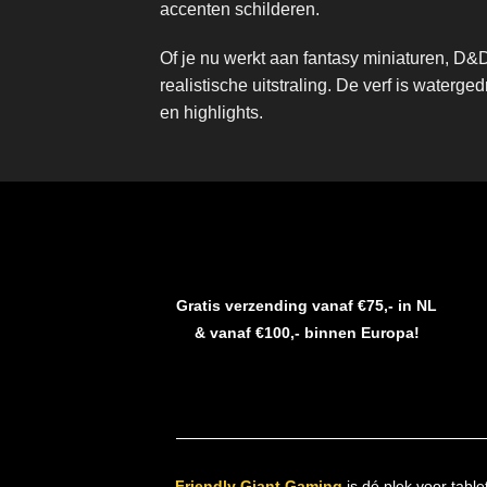
accenten schilderen.
Of je nu werkt aan fantasy miniaturen, D&D
realistische uitstraling. De verf is waterg
en highlights.
Gratis verzending vanaf €75,- in NL
& vanaf €100,- binnen Europa!
Friendly Giant Gaming
is dé plek voor table