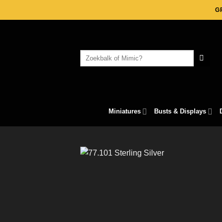
Skip
G
to
content
Search
for:
Miniatures
Busts & Displays