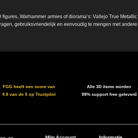
 figures, Warhammer armies of diorama’s: Vallejo True Metallic M
edragen, gebruiksvriendelijk en eenvoudig te mengen met andere V
FGG heeft een score van
Alle 3D items worden
4.9 van de 5 op Trustpilot
99% support free geleverd
Mijn Account
Informatie
top- en