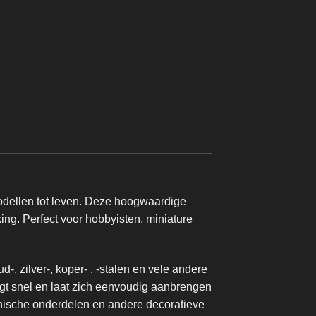
PAINTING & BASI
77.157 Arcane Gold | 
True Metallic Met
€
4,20
modellen tot leven. Deze hoogwaardige
king. Perfect voor hobbyisten, miniature
-, zilver-, koper- , -stalen en vele andere
roogt snel en laat zich eenvoudig aanbrengen
anische onderdelen en andere decoratieve