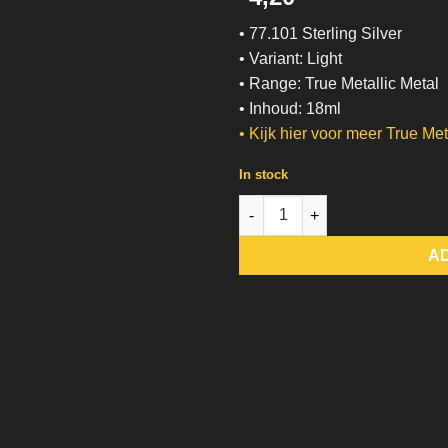
• 77.101 Sterling Silver
• Variant: Light
• Range: True Metallic Metal
• Inhoud: 18ml
•
Kijk hier voor meer True Met
In stock
77.101 Sterling Silver | Light |
A