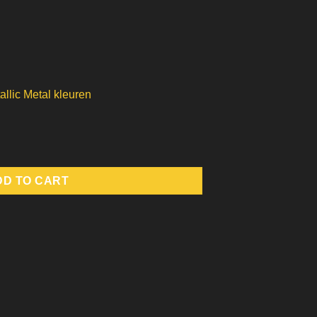
allic Metal kleuren
 True Metallic Metal quantity
DD TO CART