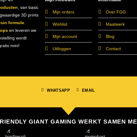
roducten
, van basic
Mijn orders
Over FGG
ogwaardige 3D prints
esin formule
.
Wishlist
Maatwerk
hops
en leveren we
Mijn account
Blog
estelling wordt
atis mini!
Uitloggen
Contact
WHATSAPP
EMAIL
RIENDLY GIANT GAMING WERKT SAMEN M