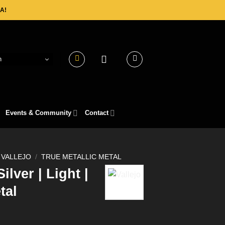
A!
h
Events & Community
Contact
VALLEJO
/
TRUE METALLIC METAL
ilver | Light |
tal