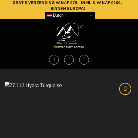
GRATIS VERZENDING VANAF €75,- IN NL & VANAF €100,-
Skip
BINNEN EUROPA!
to
Dutch
content