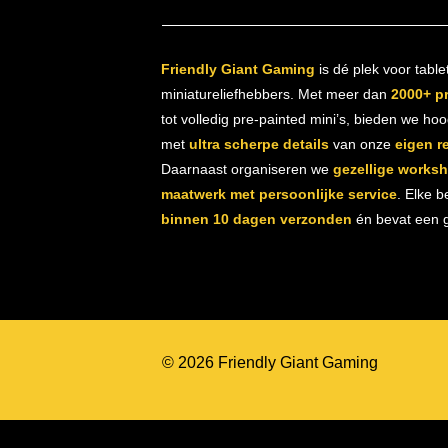
Friendly Giant Gaming
is dé plek voor table
miniatureliefhebbers. Met meer dan
2000+ p
tot volledig pre-painted mini’s, bieden we ho
met
ultra scherpe details
van onze
eigen r
Daarnaast organiseren we
gezellige works
maatwerk met persoonlijke service
. Elke b
binnen 10 dagen verzonden
én bevat een gr
© 2026 Friendly Giant Gaming