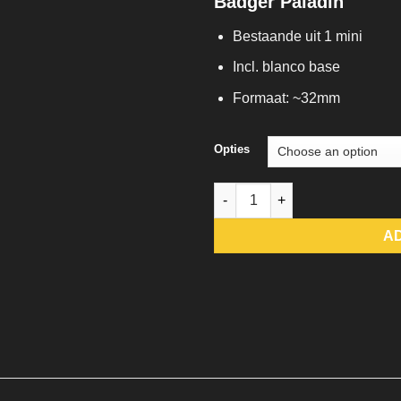
Badger Paladin
Bestaande uit 1 mini
Incl. blanco base
Formaat: ~32mm
Opties
Badger Paladin quantity
A