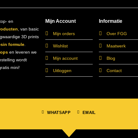
Mijn Account
Informatie
top- en
roducten
, van basic
Mijn orders
Over FGG
ogwaardige 3D prints
esin formule
.
Wishlist
Maatwerk
hops
en leveren we
Mijn account
Blog
estelling wordt
atis mini!
Uitloggen
Contact
WHATSAPP
EMAIL