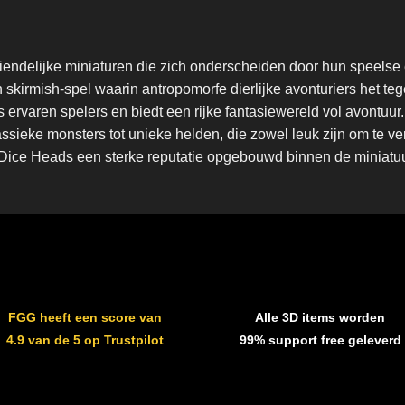
iendelijke miniaturen die zich onderscheiden door hun speelse
en skirmish-spel waarin antropomorfe dierlijke avonturiers het 
s ervaren spelers en biedt een rijke fantasiewereld vol avontuu
klassieke monsters tot unieke helden, die zowel leuk zijn om te 
ft Dice Heads een sterke reputatie opgebouwd binnen de minia
FGG heeft een score van
Alle 3D items worden
4.9 van de 5 op Trustpilot
99% support free geleverd