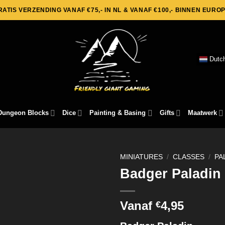
RATIS VERZENDING VANAF €75,- IN NL & VANAF €100,- BINNEN EUROP
Dutc
Dungeon Blocks
Dice
Painting & Basing
Gifts
Maatwerk
MINIATURES
/
CLASSES
/
PA
Badger Paladin
Vanaf
4,95
€