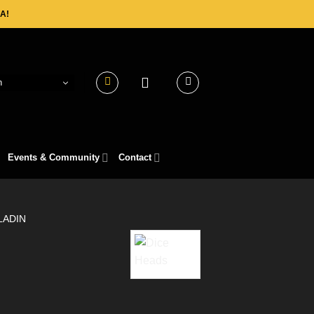
A!
h
Events & Community
Contact
LADIN