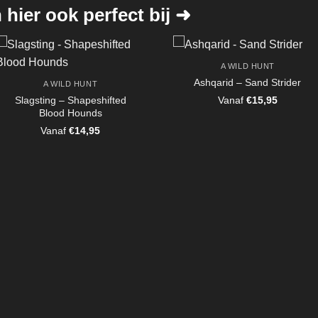
hier ook perfect bij ➜
A WILD HUNT
Ashqarid – Sand Strider
A WILD HUNT
Slagsting – Shapeshifted
Vanaf
€
15,95
Blood Hounds
Vanaf
€
14,95