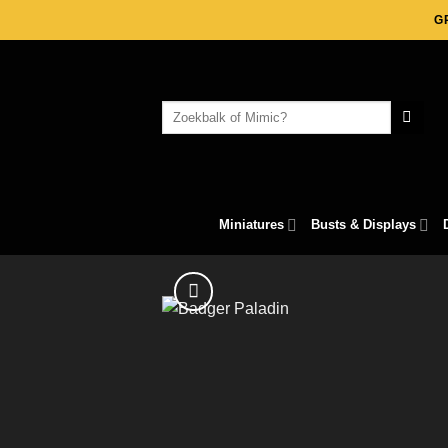
Skip
G
to
content
Search
for:
Miniatures
Busts & Displays