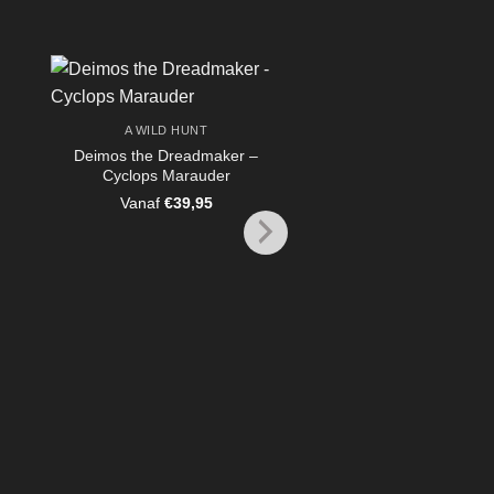
A WILD HUNT
Deimos the Dreadmaker –
Cyclops Marauder
Vanaf
€
39,95
A WILD HUNT
Zarya – Sun Elf S
Sorceress
Vanaf
€
5,95