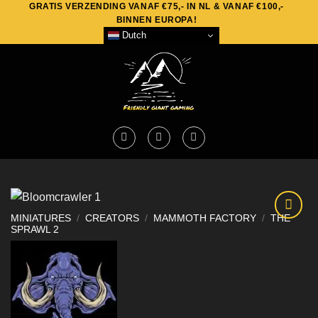
GRATIS VERZENDING VANAF €75,- IN NL & VANAF €100,-
Skip
BINNEN EUROPA!
to
Dutch
content
MINIATURES
/
CREATORS
/
MAMMOTH FACTORY
/
THE
SPRAWL 2