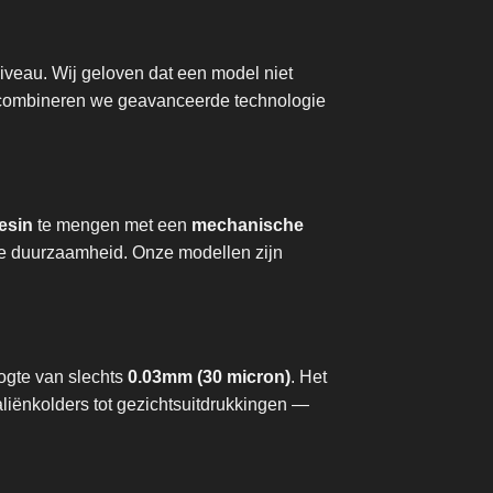
iveau. Wij geloven dat een model niet
m combineren we geavanceerde technologie
esin
te mengen met een
mechanische
nde duurzaamheid. Onze modellen zijn
ogte van slechts
0.03mm (30 micron)
. Het
aliënkolders tot gezichtsuitdrukkingen —