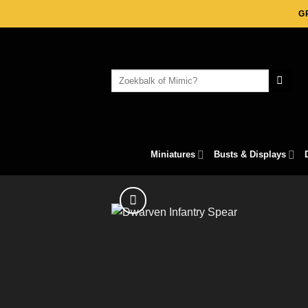
Skip
G
to
content
Search
for:
Miniatures
Busts & Displays