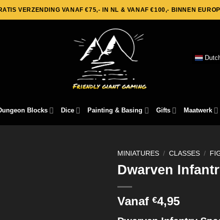
RATIS VERZENDING VANAF €75,- IN NL & VANAF €100,- BINNEN EUROP
Dutc
Dungeon Blocks
Dice
Painting & Basing
Gifts
Maatwerk
MINIATURES
/
CLASSES
/
FI
Dwarven Infant
Vanaf
4,95
€