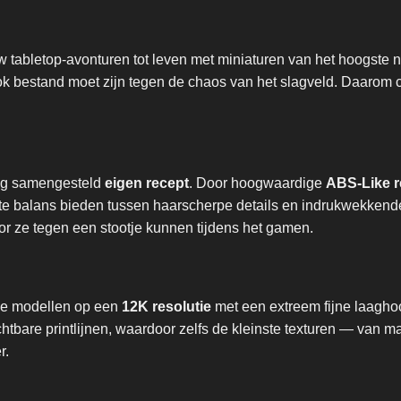
 tabletop-avonturen tot leven met miniaturen van het hoogste n
ook bestand moet zijn tegen de chaos van het slagveld. Daaro
dig samengesteld
eigen recept
. Door hoogwaardige
ABS-Like r
fecte balans bieden tussen haarscherpe details en indrukwekke
r ze tegen een stootje kunnen tijdens het gamen.
nze modellen op een
12K resolutie
met een extreem fijne laagho
tbare printlijnen, waardoor zelfs de kleinste texturen — van m
r.