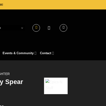
A!
h
Events & Community
Contact
GHTER
ry Spear