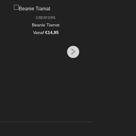
CREATORS
CREATORS
Beanie Tiamat
Squirrel Fighte
Vanaf
€
14,95
Vanaf
€
6,95