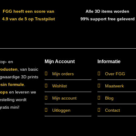
FGG heeft een score van
Alle 3D items worden
4.9 van de 5 op Trustpilot
99% support free geleverd
Mijn Account
Informatie
top- en
roducten
, van basic
Mijn orders
Over FGG
ogwaardige 3D prints
esin formule
.
Wishlist
Maatwerk
hops
en leveren we
Mijn account
Blog
estelling wordt
atis mini!
Uitloggen
Contact