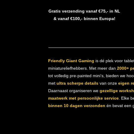
Gratis verzending vanaf €75,- in NL
& vanaf €100,- binnen Europa!
Friendly Giant Gaming
is dé plek voor table
miniatureliefhebbers. Met meer dan
2000+ p
tot volledig pre-painted mini’s, bieden we ho
met
ultra scherpe details
van onze
eigen r
Daarnaast organiseren we
gezellige works
maatwerk met persoonlijke service
. Elke b
binnen 10 dagen verzonden
én bevat een gr