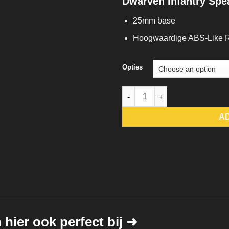
Dwarven Infantry Spe
25mm base
Hoogwaardige ABS-Like 
Opties
Dwarven Infantry Spear quanti
A
hier ook perfect bij ➜