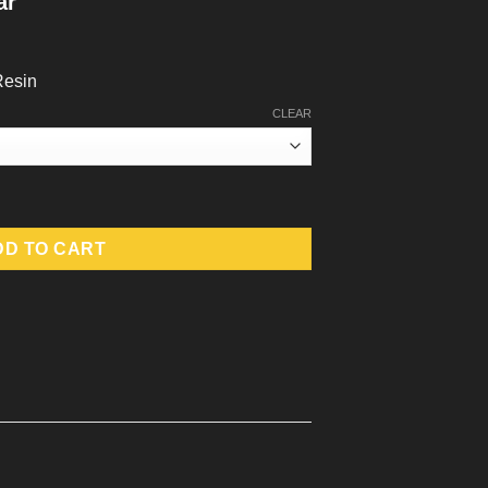
ar
Resin
CLEAR
ty
DD TO CART