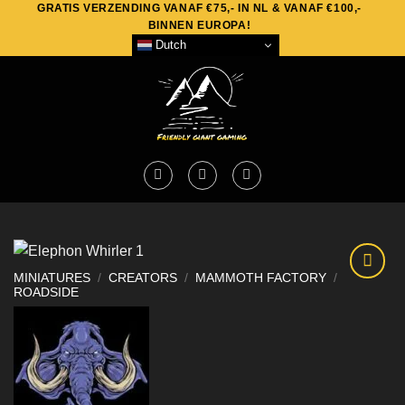
GRATIS VERZENDING VANAF €75,- IN NL & VANAF €100,-
Skip
BINNEN EUROPA!
to
Dutch
content
MINIATURES
/
CREATORS
/
MAMMOTH FACTORY
/
ROADSIDE