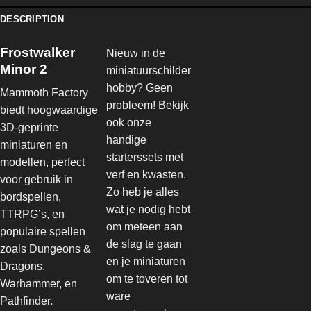
DESCRIPTION
Frostwalker
Nieuw in de
Minor 2
miniatuurschilder
hobby? Geen
Mammoth Factory
probleem! Bekijk
biedt hoogwaardige
ook onze
3D-geprinte
handige
miniaturen en
starterssets met
modellen, perfect
verf en kwasten.
voor gebruik in
Zo heb je alles
bordspellen,
wat je nodig hebt
TTRPG’s, en
om meteen aan
populaire spellen
de slag te gaan
zoals Dungeons &
en je miniaturen
Dragons,
om te toveren tot
Warhammer, en
ware
Pathfinder.