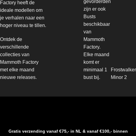
gevorderden
Factory heeft de
zijn er ook
ideale modellen om
Busts
je verhalen naar een
beschikbaar
hoger niveau te tillen.
van
Ontdek de
Mammoth
verschillende
Factory.
collecties van
Elke maand
Mammoth Factory
komt er
met elke maand
minimaal 1
Frostwalker
nieuwe releases.
bust bij.
Minor 2
Gratis verzending vanaf €75,- in NL & vanaf €100,- binnen