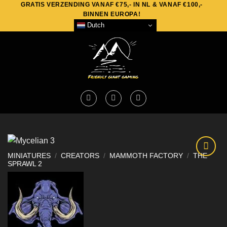
GRATIS VERZENDING VANAF €75,- IN NL & VANAF €100,-
Skip
BINNEN EUROPA!
to
Dutch
content
MINIATURES
/
CREATORS
/
MAMMOTH FACTORY
/
THE
SPRAWL 2