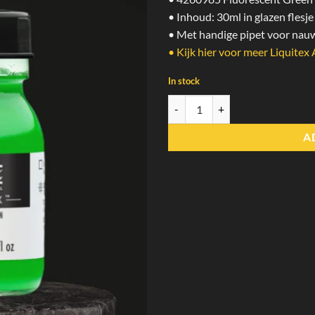
• Inhoud: 30ml in glazen flesje
• Met handige pipet voor nau
•
Kijk hier voor meer Liquitex 
In stock
Fluorescent Green | Liquitex quan
A