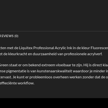
REVIEWS (0)
ecten met de
Liquitex Professional Acrylic Ink
in de kleur Fluoresce
t de kleurkracht en duurzaamheid van professionele acrylverf.
Green staat er om bekend extreem vloeibaar te zijn. Hij is direct kl
se pigmentatie is van kunstenaarskwaliteit waardoor je minder in
atervast. Je kunt er probleemloos overheen werken zonder dat de o
 effieciënte workflow.