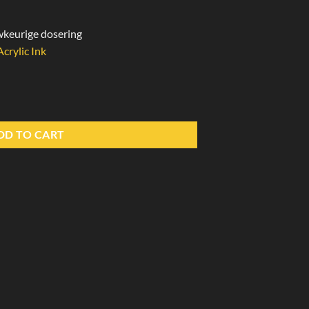
wkeurige dosering
Acrylic Ink
tity
DD TO CART