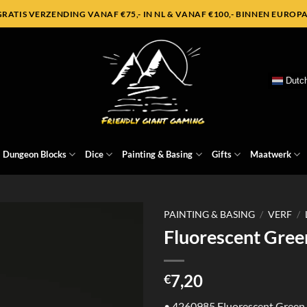
GRATIS VERZENDING VANAF €75,- IN NL & VANAF €100,- BINNEN EUROPA
Dutc
Dungeon Blocks
Dice
Painting & Basing
Gifts
Maatwerk
PAINTING & BASING
/
VERF
/
Fluorescent Green
7,20
€
• 4260985 Fluorescent Green