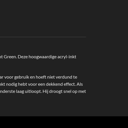
Iridescent Rich Cop
Liquitex
€
7,20
nt Green. Deze hoogwaardige acryl-inkt
aar voor gebruik en hoeft niet verdund te
kt nodig hebt voor een dekkend effect. Als
nderste laag uitloopt. Hij droogt snel op met