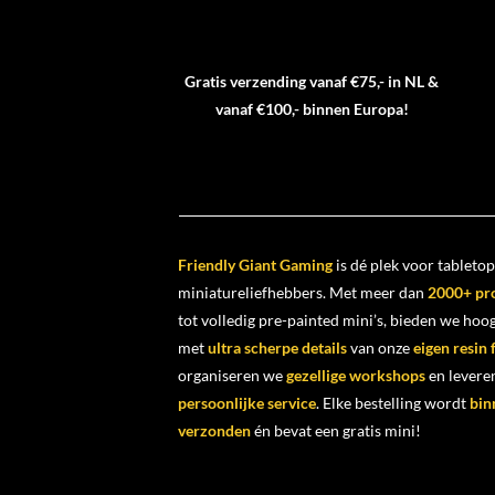
Gratis verzending vanaf €75,- in NL &
vanaf €100,- binnen Europa!
Friendly Giant Gaming
is dé plek voor tabletop
miniatureliefhebbers. Met meer dan
2000+ pr
tot volledig pre-painted mini’s, bieden we ho
met
ultra scherpe details
van onze
eigen resin
organiseren we
gezellige workshops
en levere
persoonlijke service
. Elke bestelling wordt
bin
verzonden
én bevat een gratis mini!