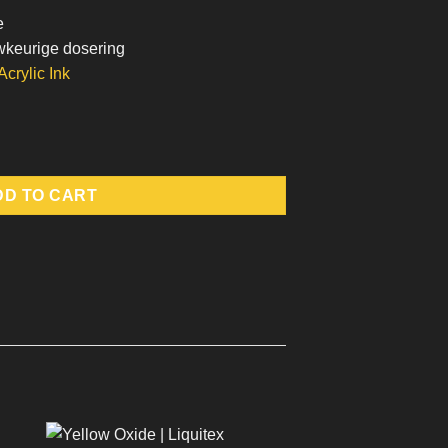
e
wkeurige dosering
Acrylic Ink
ity
DD TO CART