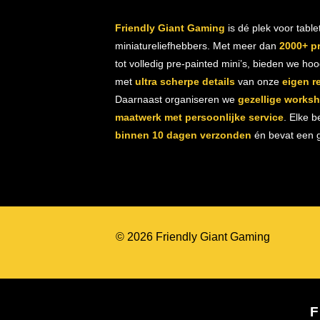
Friendly Giant Gaming
is dé plek voor table
miniatureliefhebbers. Met meer dan
2000+ p
tot volledig pre-painted mini’s, bieden we ho
met
ultra scherpe details
van onze
eigen r
Daarnaast organiseren we
gezellige works
maatwerk met persoonlijke service
. Elke b
binnen 10 dagen verzonden
én bevat een gr
© 2026 Friendly Giant Gaming
F