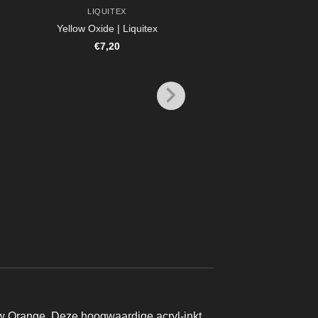
LIQUITEX
Yellow Oxide | Liquitex
€
7,20
LIQUITEX
Iridescent Rich Cop
Liquitex
€
7,20
ow Orange. Deze hoogwaardige acryl-inkt