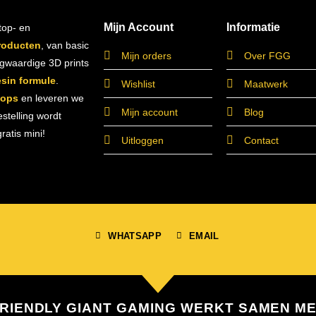
Mijn Account
Informatie
top- en
roducten
, van basic
Mijn orders
Over FGG
ogwaardige 3D prints
esin formule
.
Wishlist
Maatwerk
hops
en leveren we
Mijn account
Blog
estelling wordt
atis mini!
Uitloggen
Contact
WHATSAPP
EMAIL
RIENDLY GIANT GAMING WERKT SAMEN M