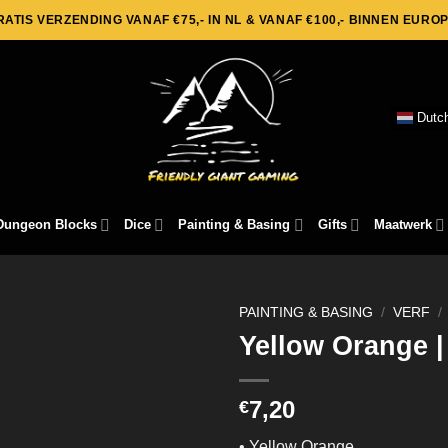
RATIS VERZENDING VANAF €75,- IN NL & VANAF €100,- BINNEN EUROP
Dutc
Dungeon Blocks
Dice
Painting & Basing
Gifts
Maatwerk
PAINTING & BASING
/
VERF
/
Yellow Orange |
7,20
€
• Yellow Orange