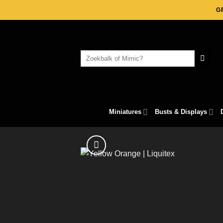
Skip
G
to
content
Search
for:
Miniatures
Busts & Displays