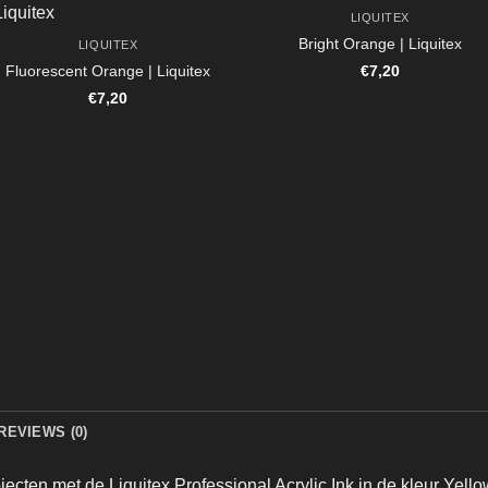
LIQUITEX
Bright Orange | Liquitex
LIQUITEX
Fluorescent Orange | Liquitex
€
7,20
€
7,20
REVIEWS (0)
ojecten met de
Liquitex Professional Acrylic Ink
in de kleur Yell