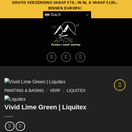
GRATIS VERZENDING VANAF €75,- IN NL & VANAF €100,-
Skip
BINNEN EUROPA!
to
Dutch
content
PAINTING & BASING
/
VERF
/
LIQUITEX
Vivid Lime Green | Liquitex