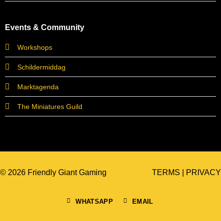
Events & Community
Workshops
Schildermiddag
Marktagenda
The Miniatures Guild
© 2026 Friendly Giant Gaming
TERMS
|
PRIVACY
WHATSAPP
EMAIL