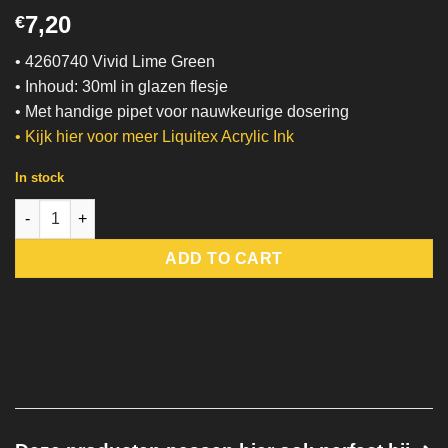
7,20
€
• 4260740 Vivid Lime Green
• Inhoud: 30ml in glazen flesje
• Met handige pipet voor nauwkeurige dosering
•
Kijk hier voor meer Liquitex Acrylic Ink
In stock
Vivid Lime Green | Liquitex quantity
ADD TO CART