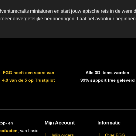
enturecrafts miniaturen en start jouw epische reis in de wer
creëer onvergetelijke herinneringen. Laat het avontuur beginnen
FGG heeft een score van
Alle 3D items worden
4.9 van de 5 op Trustpilot
99% support free geleverd
Mijn Account
Informatie
top- en
roducten
, van basic
Mijn orders
Over FGG