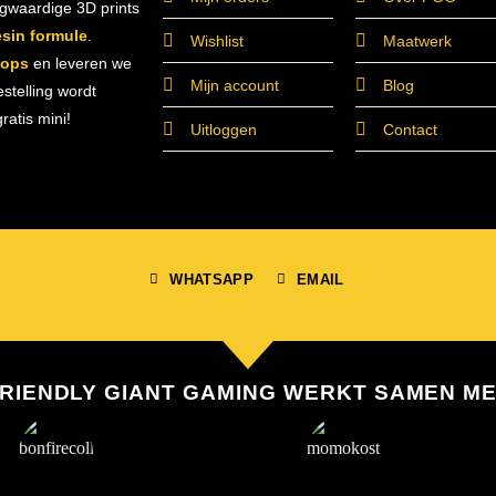
ogwaardige 3D prints
esin formule
.
Wishlist
Maatwerk
hops
en leveren we
Mijn account
Blog
estelling wordt
atis mini!
Uitloggen
Contact
WHATSAPP
EMAIL
RIENDLY GIANT GAMING WERKT SAMEN M