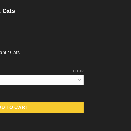
t Cats
anut Cats
CLEAR
3x) quantity
DD TO CART