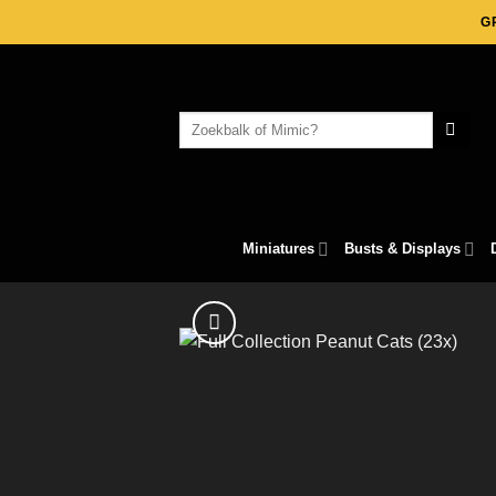
Skip
G
to
content
Search
for:
Miniatures
Busts & Displays