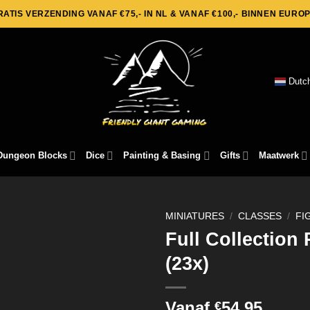
RATIS VERZENDING VANAF €75,- IN NL & VANAF €100,- BINNEN EUROP
Dutc
Dungeon Blocks
Dice
Painting & Basing
Gifts
Maatwerk
MINIATURES
/
CLASSES
/
FI
Full Collection
(23x)
Vanaf
54,95
€