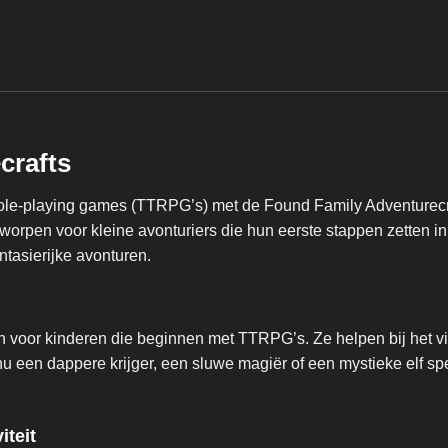
crafts
role-playing games (TTRPG’s) met de Found Family Adventurecra
ntworpen voor kleine avonturiers die hun eerste stappen zetten
ntasierijke avonturen.
n voor kinderen die beginnen met TTRPG’s. Ze helpen bij het v
u een dappere krijger, een sluwe magiër of een mystieke elf sp
iteit