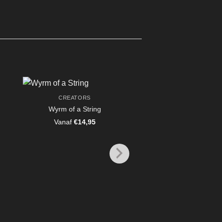
CREATORS
Wyrm of a String
Vanaf
€
14,95
CREATORS
Rabbit Swordsm