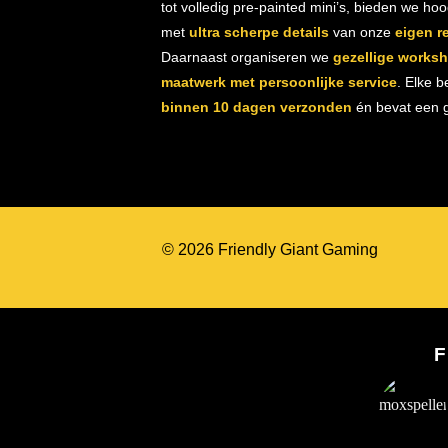
tot volledig pre-painted mini’s, bieden we ho
met
ultra scherpe details
van onze
eigen r
Daarnaast organiseren we
gezellige works
maatwerk met persoonlijke service
. Elke b
binnen 10 dagen verzonden
én bevat een gr
© 2026 Friendly Giant Gaming
F