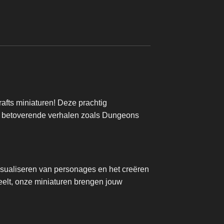
Vanaf
€
4,95
fts miniaturen! Deze prachtig
 in betoverende verhalen zoals Dungeons
isualiseren van personages en het creëren
eelt, onze miniaturen brengen jouw