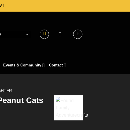
A!
h
Events & Community
Contact
GHTER
 Peanut Cats