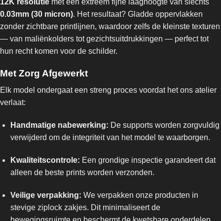
12K resolutie
met een extreem fijne laaghoogte van slechts
0.03mm (30 micron)
. Het resultaat? Gladde oppervlakken
zonder zichtbare printlijnen, waardoor zelfs de kleinste texturen
— van maliënkolders tot gezichtsuitdrukkingen — perfect tot
hun recht komen voor de schilder.
Met Zorg Afgewerkt
Elk model ondergaat een streng proces voordat het ons atelier
verlaat:
Handmatige nabewerking:
De supports worden zorgvuldig
verwijderd om de integriteit van het model te waarborgen.
Kwaliteitscontrole:
Een grondige inspectie garandeert dat
alleen de beste prints worden verzonden.
Veilige verpakking:
We verpakken onze producten in
stevige ziplock zakjes. Dit minimaliseert de
bewegingsruimte en beschermt de kwetsbare onderdelen