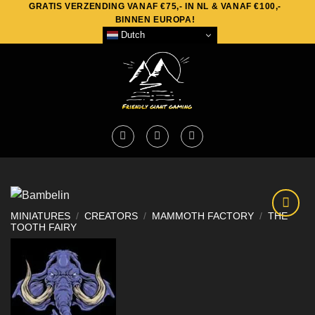
GRATIS VERZENDING VANAF €75,- IN NL & VANAF €100,-
Skip
BINNEN EUROPA!
to
Dutch
content
MINIATURES
/
CREATORS
/
MAMMOTH FACTORY
/
THE
TOOTH FAIRY