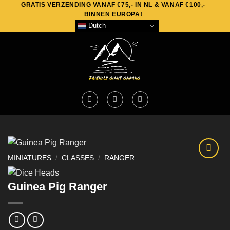
GRATIS VERZENDING VANAF €75,- IN NL & VANAF €100,-
Skip
BINNEN EUROPA!
to
Dutch
content
MINIATURES
/
CLASSES
/
RANGER
Guinea Pig Ranger