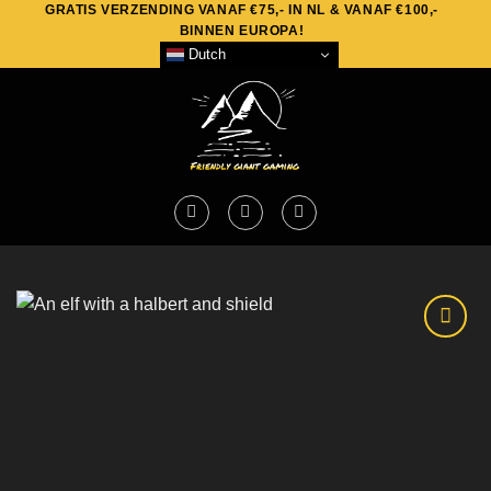
GRATIS VERZENDING VANAF €75,- IN NL & VANAF €100,-
Skip
BINNEN EUROPA!
to
Dutch
content