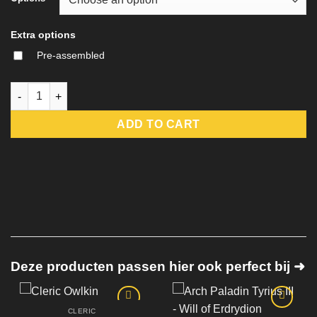
Extra options
Pre-assembled
Half-Elf Moon Cleric - Ninera Glynvari - DM-Stash quantity
ADD TO CART
Deze producten passen hier ook perfect bij ➜
CLERIC