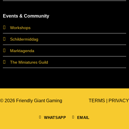
Events & Community
Workshops
Schildermiddag
Marktagenda
The Miniatures Guild
© 2026 Friendly Giant Gaming
TERMS
|
PRIVACY
WHATSAPP
EMAIL