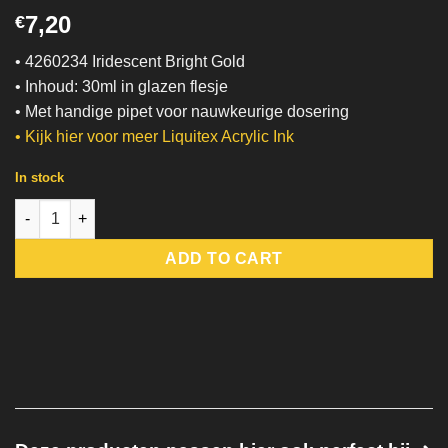
7,20
€
• 4260234 Iridescent Bright Gold
• Inhoud: 30ml in glazen flesje
• Met handige pipet voor nauwkeurige dosering
•
Kijk hier voor meer Liquitex Acrylic Ink
In stock
Iridescent Bright Gold | Liquitex quantity
ADD TO CART