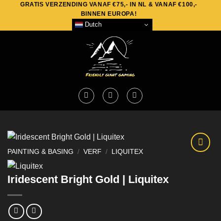
GRATIS VERZENDING VANAF €75,- IN NL & VANAF €100,-
Skip
BINNEN EUROPA!
to
Dutch
content
PAINTING & BASING
/
VERF
/
LIQUITEX
Iridescent Bright Gold | Liquitex