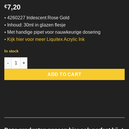
7,20
€
• 4260227 Iridescent Rose Gold
• Inhoud: 30ml in glazen flesje
• Met handige pipet voor nauwkeurige dosering
•
Kijk hier voor meer Liquitex Acrylic Ink
In stock
Iridescent Rose Gold | Liquitex quantity
ADD TO CART