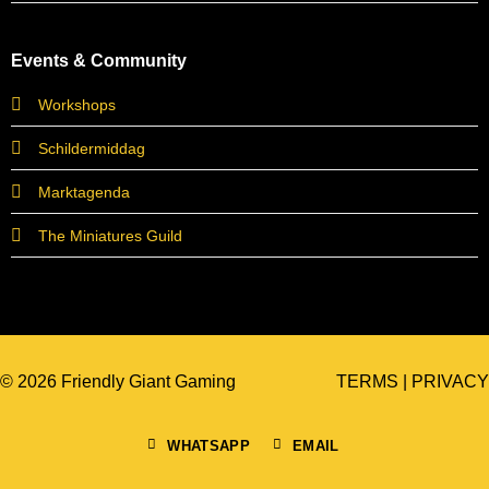
Events & Community
Workshops
Schildermiddag
Marktagenda
The Miniatures Guild
© 2026 Friendly Giant Gaming
TERMS
|
PRIVACY
WHATSAPP
EMAIL