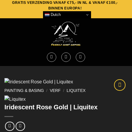
GRATIS VERZENDING VANAF €75,- IN NL & VANAF €100,-
Skip
BINNEN EUROPA!
to
Dutch
content
PAINTING & BASING
/
VERF
/
LIQUITEX
Iridescent Rose Gold | Liquitex