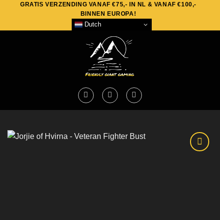
GRATIS VERZENDING VANAF €75,- IN NL & VANAF €100,-
Skip
BINNEN EUROPA!
to
Dutch
content