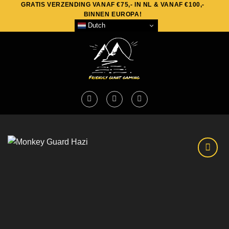
GRATIS VERZENDING VANAF €75,- IN NL & VANAF €100,-
Skip
BINNEN EUROPA!
to
Dutch
content