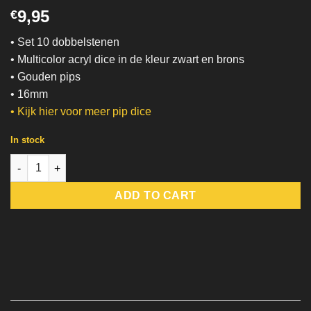
9,95
€
• Set 10 dobbelstenen
• Multicolor acryl dice in de kleur zwart en brons
• Gouden pips
• 16mm
• Kijk hier voor meer pip dice
In stock
Caramel Latte | Pip Dice quantity
ADD TO CART