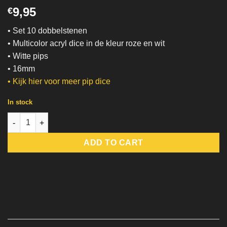
9,95
€
• Set 10 dobbelstenen
• Multicolor acryl dice in de kleur roze en wit
• Witte pips
• 16mm
• Kijk hier voor meer pip dice
In stock
Strawberry Cream | Pip Dice quantity
ADD TO CART