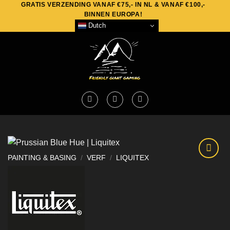
GRATIS VERZENDING VANAF €75,- IN NL & VANAF €100,-
Skip
BINNEN EUROPA!
to
Dutch
content
PAINTING & BASING
/
VERF
/
LIQUITEX