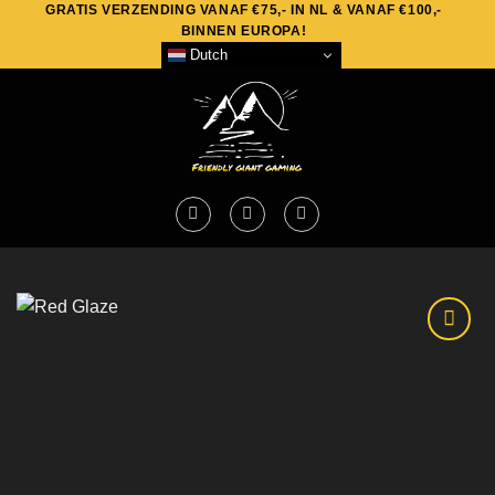
GRATIS VERZENDING VANAF €75,- IN NL & VANAF €100,-
Skip
BINNEN EUROPA!
to
Dutch
content