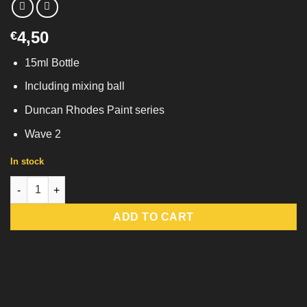
4,50
€
15ml Bottle
Including mixing ball
Duncan Rhodes Paint series
Wave 2
In stock
Red Glaze quantity
ADD TO CART