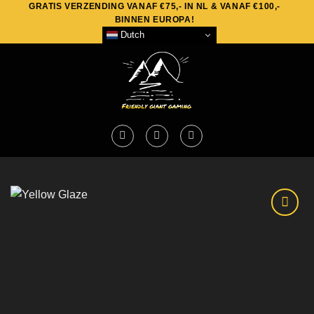
GRATIS VERZENDING VANAF €75,- IN NL & VANAF €100,-
Skip
BINNEN EUROPA!
to
Dutch
content