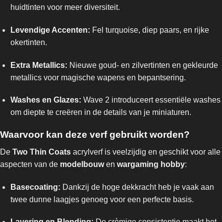
huidtinten voor meer diversiteit.
Levendige Accenten:
Fel turquoise, diep paars, en rijke
okertinten.
Extra Metallics:
Nieuwe goud- en zilvertinten en gekleurde
metallics voor magische wapens en bepantsering.
Washes en Glazes:
Wave 2 introduceert essentiële washes
om diepte te creëren in de details van je miniaturen.
Waarvoor kan deze verf gebruikt worden?
De
Two Thin Coats
acrylverf is veelzijdig en geschikt voor alle
aspecten van de
modelbouw
en
wargaming hobby
:
Basecoating:
Dankzij de hoge dekkracht heb je vaak aan
twee dunne laagjes genoeg voor een perfecte basis.
Layering en Blending:
De crèmige consistentie maakt het