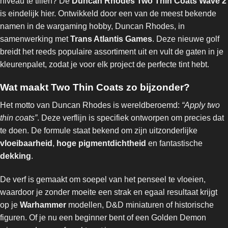
niveau te tillen? De
Duncan Rhodes Two Thin Coats Wave 2
is eindelijk hier. Ontwikkeld door een van de meest bekende
namen in de wargaming hobby, Duncan Rhodes, in
samenwerking met
Trans Atlantis Games
. Deze nieuwe golf
breidt het reeds populaire assortiment uit en vult de gaten in je
kleurenpalet, zodat je voor elk project de perfecte tint hebt.
Wat maakt Two Thin Coats zo bijzonder?
Het motto van Duncan Rhodes is wereldberoemd:
“Apply two
thin coats”
. Deze verflijn is specifiek ontworpen om precies dat
te doen. De formule staat bekend om zijn uitzonderlijke
vloeibaarheid
,
hoge pigmentdichtheid
en fantastische
dekking
.
De verf is gemaakt om soepel van het penseel te vloeien,
waardoor je zonder moeite een strak en egaal resultaat krijgt
op je
Warhammer
modellen, D&D miniaturen of historische
figuren. Of je nu een beginner bent of een Golden Demon