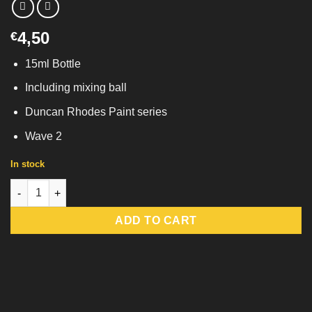
4,50
€
15ml Bottle
Including mixing ball
Duncan Rhodes Paint series
Wave 2
In stock
Yellow Glaze quantity
ADD TO CART