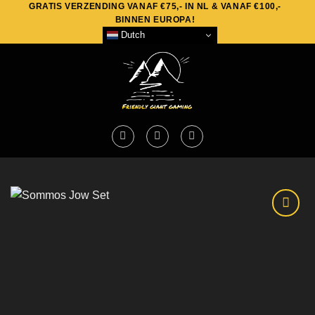
GRATIS VERZENDING VANAF €75,- IN NL & VANAF €100,-
Skip
BINNEN EUROPA!
to
Dutch
content