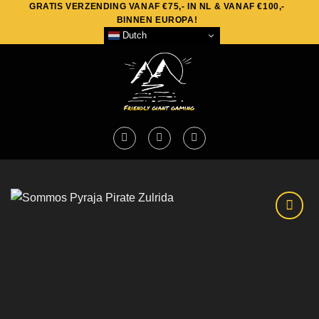
GRATIS VERZENDING VANAF €75,- IN NL & VANAF €100,-
Skip
BINNEN EUROPA!
to
Dutch
content