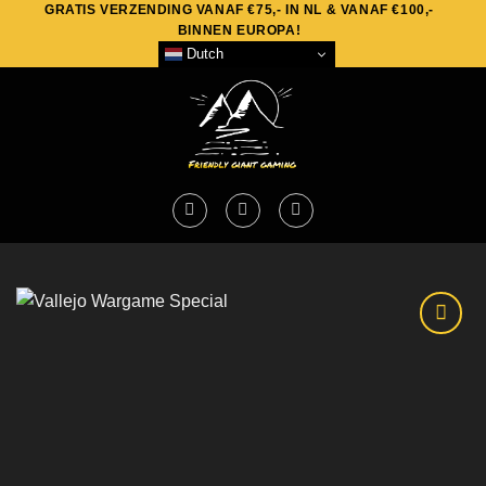
GRATIS VERZENDING VANAF €75,- IN NL & VANAF €100,-
Skip
BINNEN EUROPA!
to
Dutch
content