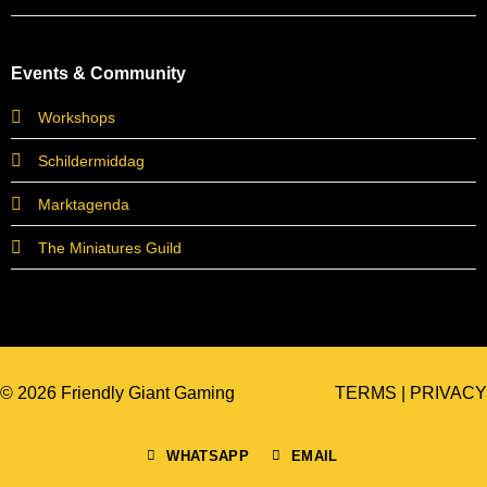
Events & Community
Workshops
Schildermiddag
Marktagenda
The Miniatures Guild
© 2026 Friendly Giant Gaming
TERMS
|
PRIVACY
WHATSAPP
EMAIL