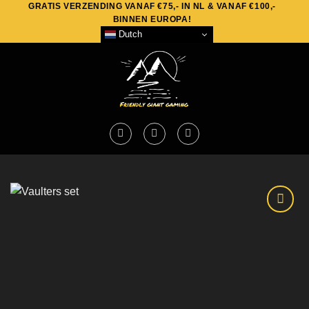
GRATIS VERZENDING VANAF €75,- IN NL & VANAF €100,-
Skip
BINNEN EUROPA!
to
Dutch
content