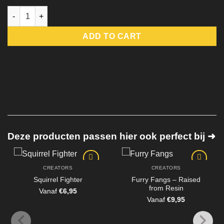
Vaulters set - Raised from Resin quantity
ADD TO CART
Deze producten passen hier ook perfect bij ➜
CREATORS
CREATORS
Squirrel Fighter
Furry Fangs – Raised
from Resin
Vanaf
€
6,95
Vanaf
€
9,95