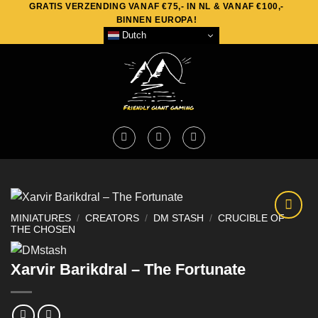
GRATIS VERZENDING VANAF €75,- IN NL & VANAF €100,-
Skip
BINNEN EUROPA!
to
Dutch
content
MINIATURES
/
CREATORS
/
DM STASH
/
CRUCIBLE OF
THE CHOSEN
Xarvir Barikdral – The Fortunate